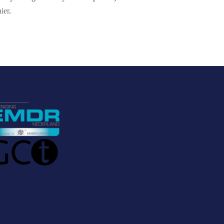
hier
.