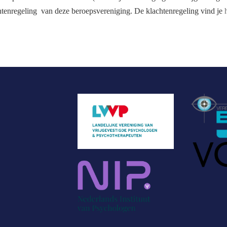
achtenregeling van deze beroepsvereniging. De klachtenregeling vind je